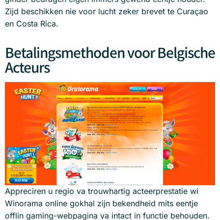
Zijd beschikken nie voor lucht zeker brevet te Curaçao
en Costa Rica.
Betalingsmethoden voor Belgische
Acteurs
Appreciren u regio va trouwhartig acteerprestatie wi
Winorama online gokhal zijn bekendheid mits eentje
offlin gaming-webpagina va intact in functie behouden.