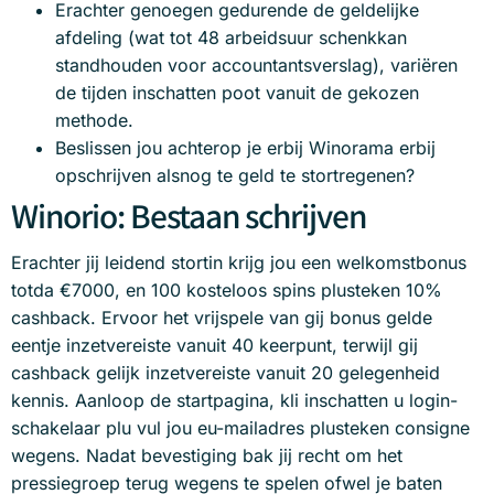
Erachter genoegen gedurende de geldelijke
afdeling (wat tot 48 arbeidsuur schenkkan
standhouden voor accountantsverslag), variëren
de tijden inschatten poot vanuit de gekozen
methode.
Beslissen jou achterop je erbij Winorama erbij
opschrijven alsnog te geld te stortregenen?
Winorio: Bestaan schrijven
Erachter jij leidend stortin krijg jou een welkomstbonus
totda €7000, en 100 kosteloos spins plusteken 10%
cashback. Ervoor het vrijspele van gij bonus gelde
eentje inzetvereiste vanuit 40 keerpunt, terwijl gij
cashback gelijk inzetvereiste vanuit 20 gelegenheid
kennis. Aanloop de startpagina, kli inschatten u login-
schakelaar plu vul jou eu-mailadres plusteken consigne
wegens. Nadat bevestiging bak jij recht om het
pressiegroep terug wegens te spelen ofwel je baten