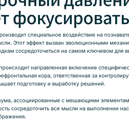
ет фокусировать
роизводит специальное воздействие на познават
сли. Этот эффект вызван эволюционными механи
едкам сосредоточиться на самом ключевом для 
происходит направленная включение специфичес
рефронтальная кора, ответственная за контроли
вышает подготовку и выработку решений.
азума, ассоциированные с мешающими элементам
ость сосредоточить все мысли на выполнении н
бражения.