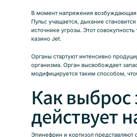
В момент напряжения возбуждающая н
Пульс учащается, дыхание становится
источнике угрозы. Этот совокупност
казино Jet.
Органы стартуют интенсивно продуци
организма. Орган высвобождает запа
модифицируется таким способом, что
Как выброс
действует н
Эпинефрин и кортизол представляют 