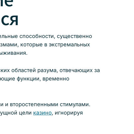
ся
ельные способности, существенно
змами, которые в экстремальных
выживания.
ких областей разума, отвечающих за
рующие функции, временно
и и второстепенными стимулами.
асущной цели
казино
, игнорируя