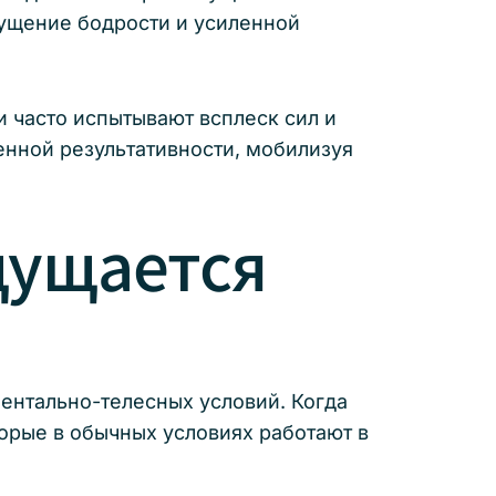
щущение бодрости и усиленной
 часто испытывают всплеск сил и
енной результативности, мобилизуя
щущается
ентально-телесных условий. Когда
орые в обычных условиях работают в