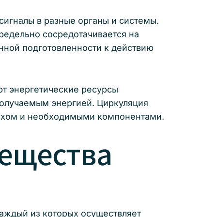
игналы в разные органы и системы.
предельно сосредотачивается на
нной подготовленности к действию
ют энергетические ресурсы
получаемым энергией. Циркуляция
духом и необходимыми компонентами.
вещества
аждый из которых осуществляет