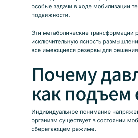
особые задачи в ходе мобилизации т
подвижности.
Эти метаболические трансформации р
исключительную ясность размышления
все имеющиеся резервы для решения 
Почему дав
как подъем
Индивидуальное понимание напряжени
организм существует в состоянии мо
сберегающем режиме.