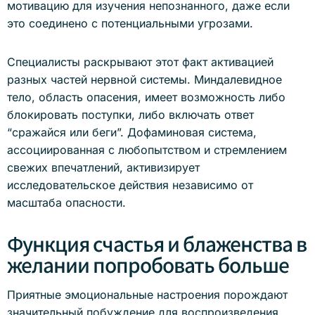
мотивацию для изучения непознанного, даже если
это соединено с потенциальными угрозами.
Специалисты раскрывают этот факт активацией
разных частей нервной системы. Миндалевидное
тело, область опасения, имеет возможность либо
блокировать поступки, либо включать ответ
“сражайся или беги”. Дофаминовая система,
ассоциированная с любопытством и стремлением
свежих впечатлений, активизирует
исследовательское действия независимо от
масштаба опасности.
Функция счастья и блаженства в
желании попробовать больше
Приятные эмоциональные настроения порождают
значительный побуждение для воспроизведения