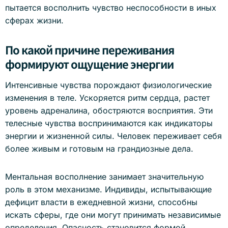
пытается восполнить чувство неспособности в иных
сферах жизни.
По какой причине переживания
формируют ощущение энергии
Интенсивные чувства порождают физиологические
изменения в теле. Ускоряется ритм сердца, растет
уровень адреналина, обостряются восприятия. Эти
телесные чувства воспринимаются как индикаторы
энергии и жизненной силы. Человек переживает себя
более живым и готовым на грандиозные дела.
Ментальная восполнение занимает значительную
роль в этом механизме. Индивиды, испытывающие
дефицит власти в ежедневной жизни, способны
искать сферы, где они могут принимать независимые
определения. Опасность становится формой