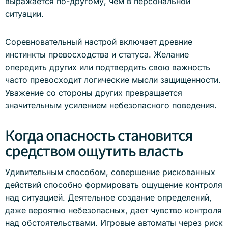
выражается по-другому, чем в персональной
ситуации.
Соревновательный настрой включает древние
инстинкты превосходства и статуса. Желание
опередить других или подтвердить свою важность
часто превосходит логические мысли защищенности.
Уважение со стороны других превращается
значительным усилением небезопасного поведения.
Когда опасность становится
средством ощутить власть
Удивительным способом, совершение рискованных
действий способно формировать ощущение контроля
над ситуацией. Деятельное создание определений,
даже вероятно небезопасных, дает чувство контроля
над обстоятельствами. Игровые автоматы через риск