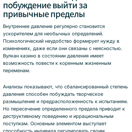
побуждение выйти за
привычные пределы
Внутреннее давление регулярно становится
ускорителем для необычных определений.
Психологический неудобство формирует нужду в
изменениях, даже если они связаны с неясностью.
Вулкан казино в состоянии давления имеет
возможность повести к коренным жизненным
переменам.
Анализы показывают, что сбалансированный степень
давления способен побуждать творческое
размышление и предрасположенность к испытаниям.
Но пересечение определенного предела приводит к
деструктивному поведению и иррациональным
поступкам. Основным элементом выступает
способность индивида регулировать своим