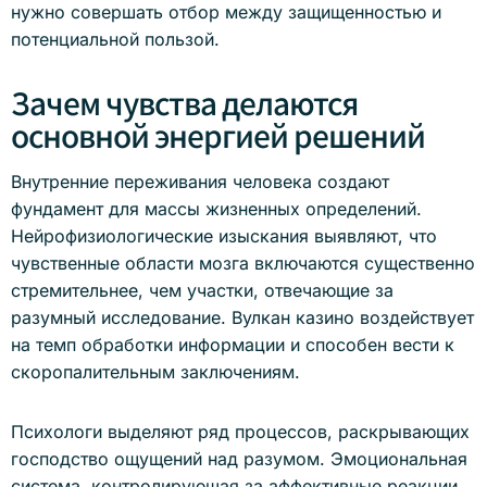
нужно совершать отбор между защищенностью и
потенциальной пользой.
Зачем чувства делаются
основной энергией решений
Внутренние переживания человека создают
фундамент для массы жизненных определений.
Нейрофизиологические изыскания выявляют, что
чувственные области мозга включаются существенно
стремительнее, чем участки, отвечающие за
разумный исследование. Вулкан казино воздействует
на темп обработки информации и способен вести к
скоропалительным заключениям.
Психологи выделяют ряд процессов, раскрывающих
господство ощущений над разумом. Эмоциональная
система, контролирующая за аффективные реакции,