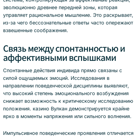
эволюционно древнее передней зоны, которая
управляет рациональное мышление. Это раскрывает,
из-за чего бессознательные ответы часто опережают
взвешенные соображения.
Связь между спонтанностью и
аффективными вспышками
Спонтанные действия индивида прямо связаны с
силой ощущаемых эмоций. Исследования в
направлении поведенческой дисциплины выявляют,
что высокий степень эмоционального возбуждения
снижает возможность к критическому исследованию
положения. казино Вулкан демонстрируется крайне
ярко в моменты напряжения или сильного волнения.
Импульсивное поведенческие проявления отличается