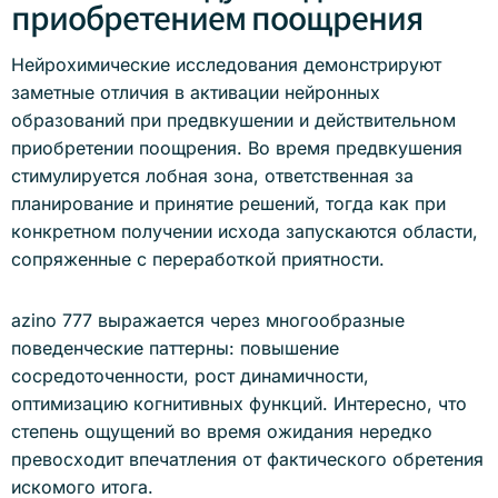
приобретением поощрения
Нейрохимические исследования демонстрируют
заметные отличия в активации нейронных
образований при предвкушении и действительном
приобретении поощрения. Во время предвкушения
стимулируется лобная зона, ответственная за
планирование и принятие решений, тогда как при
конкретном получении исхода запускаются области,
сопряженные с переработкой приятности.
azino 777 выражается через многообразные
поведенческие паттерны: повышение
сосредоточенности, рост динамичности,
оптимизацию когнитивных функций. Интересно, что
степень ощущений во время ожидания нередко
превосходит впечатления от фактического обретения
искомого итога.