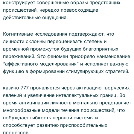
конструирует совершенные образы предстоящих
происшествий, нередко превосходящие
действительные ощущения.
Когнитивные исследования подтверждают, что
личности склонны переоценивать степень и
временной промежуток будущих благоприятных
переживаний. Это феномен приобрело наименование
“аффективного моделирования” и исполняет важную
функцию в формировании стимулирующих стратегий.
казино 777 проявляется через активацию творческих
явлений и увеличение интеллектуальных границ. Во
время антиципации личность ментально представляет
многообразные модели течения происшествий, что
побуждает гибкость нервной системы и
способствует развитию приспособительных
процессов.