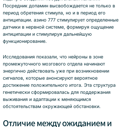
Посредник допамин высвобождается не только в
период обретения стимула, но и в период его
антиципации. азино 777 стимулирует определенные
датчики в нервной системе, формируя ощущение
антиципации и стимулируя дальнейшую
функционирование.
Исследования показали, что нейроны в зоне
промежуточного мозгового отдела начинают
энергично действовать уже при возникновении
сигналов, которые анонсируют вероятное
достижение положительного итога. Эта структура
генетически сформировалась для поддержания
выживания и адаптации к меняющимся
обстоятельствам окружающей обстановки.
Отличие между ожиданием и