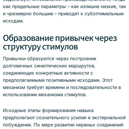
как предельные параметры – как излишне низкие, так
и чрезмерно большие – приводят к субоптимальным
исходам.
Образование привычек через
структуру стимулов
Привычки образуются через построение
долговечных синаптических маршрутов,
соединяющих конкретные активности с
предполагаемыми позитивными исходами. Этот
механизм требует времени и последовательности в
использовании механизма стимулов.
Исходные этапы формирования навыка
предполагают сознательного усилия и экстернальной
побуждения. По мере развития нервных соединений