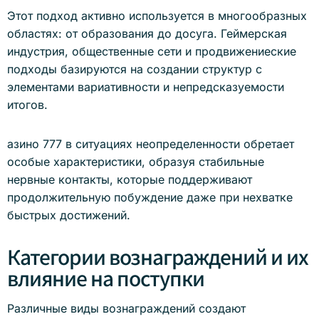
Этот подход активно используется в многообразных
областях: от образования до досуга. Геймерская
индустрия, общественные сети и продвижениеские
подходы базируются на создании структур с
элементами вариативности и непредсказуемости
итогов.
азино 777 в ситуациях неопределенности обретает
особые характеристики, образуя стабильные
нервные контакты, которые поддерживают
продолжительную побуждение даже при нехватке
быстрых достижений.
Категории вознаграждений и их
влияние на поступки
Различные виды вознаграждений создают